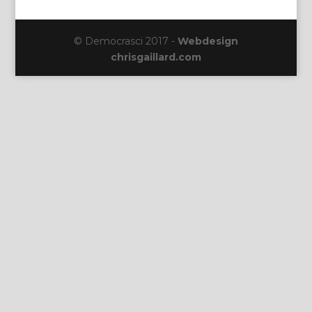
© Democrasci 2017 -
Webdesign
chrisgaillard.com