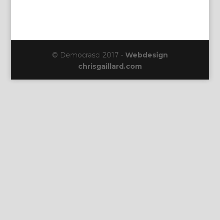
© Democrasci 2017 -
Webdesign
chrisgaillard.com