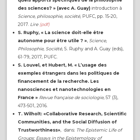
quels apports spécifiques de la philosophie
des sciences? » (avec A. Guay)
introduction à
Science, philosophie, société,
PUFC, pp. 15-20,
2017.
Lire
(pdf)
S. Ruphy, « La science doit-elle être
autonome pour être utile ? »
,
Science,
Philosophie, Société
, S. Ruphy and A. Guay (eds),
61-79, 2017, PUFC.
S. Louvel, et Hubert, M. « L’usage des
exemples étrangers dans les politiques de
financement de la recherche. Les
nanosciences et nanotechnologies en
France »
Revue française de sociologie
, 57 (3),
473-501, 2016.
T. Wilholt: «Collaborative Research, Scientific
Communities, and the Social Diffusion of
Trustworthiness»
, dans:
The Epistemic Life of
Groups: Essays in the Epistemology of