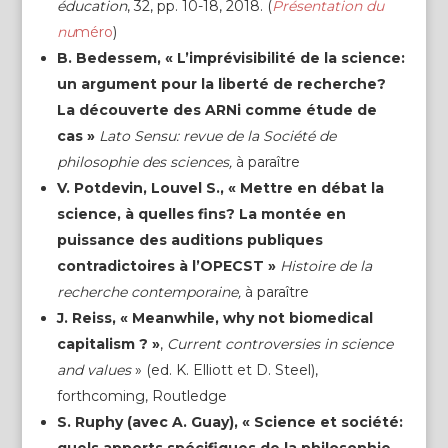
éducation
, 32, pp. 10-18, 2018. (
Présentation du
nu
méro
)
B. Bedessem, « L’imprévisibilité de la science:
un argument pour la liberté de recherche?
La découverte des ARNi comme étude de
cas
»
Lato Sensu: revue de la Société de
philosophie des sciences,
à paraître
V. Potdevin, Louvel S., « Mettre en débat la
science, à quelles fins? La montée en
puissance des auditions publiques
contradictoires à l’OPECST »
Histoire de la
recherche contemporaine,
à paraître
J. Reiss, « Meanwhile, why not biomedical
capitalism ? »
,
Current controversies in science
and values
» (ed. K. Elliott et D. Steel),
forthcoming, Routledge
S. Ruphy (avec A. Guay), « Science et société: