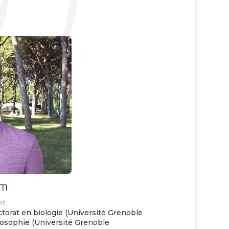
em
nt
torat en biologie (Université Grenoble
losophie (Université Grenoble