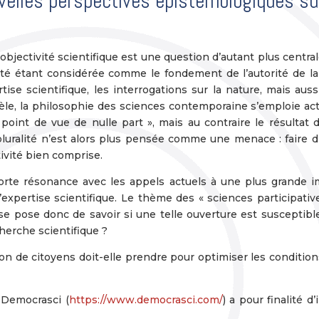
velles perspectives épistémologiques sur 
’objectivité scientifique est une question d’autant plus centr
ité étant considérée comme le fondement de l’autorité de l
ise scientifique, les interrogations sur la nature, mais aussi
allèle, la philosophie des sciences contemporaine s’emploie a
 « point de vue de nulle part », mais au contraire le résultat
pluralité n’est alors plus pensée comme une menace : faire dr
tivité bien comprise.
orte résonance avec les appels actuels à une plus grande i
pertise scientifique. Le thème des « sciences participativ
 pose donc de savoir si une telle ouverture est susceptible
cherche scientifique ?
ion de citoyens doit-elle prendre pour optimiser les condition
t Democrasci (
https://www.democrasci.com/
) a pour finalité d